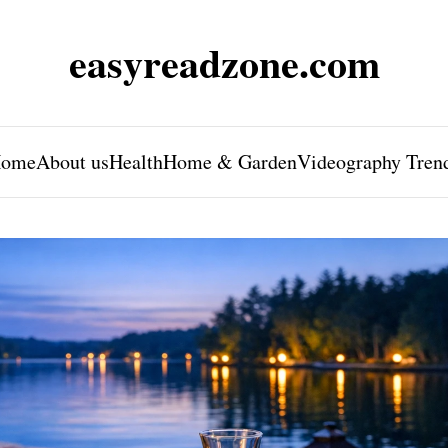
easyreadzone.com
ome
About us
Health
Home & Garden
Videography Tren