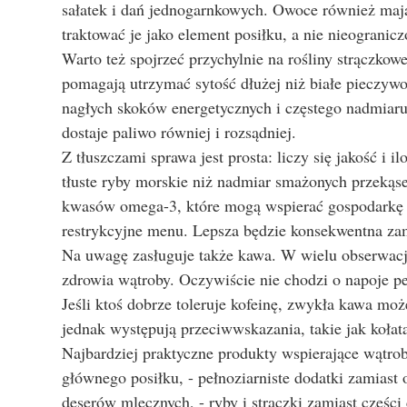
sałatek i dań jednogarnkowych. Owoce również mają s
traktować je jako element posiłku, a nie nieogranic
Warto też spojrzeć przychylnie na rośliny strączkowe
pomagają utrzymać sytość dłużej niż białe pieczywo
nagłych skoków energetycznych i częstego nadmiaru
dostaje paliwo równiej i rozsądniej.
Z tłuszczami sprawa jest prosta: liczy się jakość i i
tłuste ryby morskie niż nadmiar smażonych przekąse
kwasów omega-3, które mogą wspierać gospodarkę li
restrykcyjne menu. Lepsza będzie konsekwentna za
Na uwagę zasługuje także kawa. W wielu obserwacj
zdrowia wątroby. Oczywiście nie chodzi o napoje peł
Jeśli ktoś dobrze toleruje kofeinę, zwykła kawa mo
jednak występują przeciwwskazania, takie jak kołat
Najbardziej praktyczne produkty wspierające wątrob
głównego posiłku, - pełnoziarniste dodatki zamiast o
deserów mlecznych, - ryby i strączki zamiast częśc