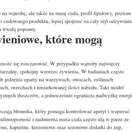
o na wątrobę, ale także na masę ciała, profil lipidowy, poziom
o cudownego produktu, lepiej spojrzeć na cały styl odżywiani
a trwałą poprawę.
wieniowe, które mogą
k, może się rozczarować. W przypadku wątroby najwięcej
wtarzalny, spokojny wzorzec żywienia. W badaniach często
b jedzenia oparty na warzywach, owocach, roślinach
bach, orzechach i umiarkowanej ilości nabiału. Taki model
zystnych tłuszczów, a jednocześnie ogranicza nadwyżkę energi
czają błonnika, który pomaga kontrolować apetyt i wspierać
ulinooporność i nadmierna masa ciała często idą w parze ze
one, kapustne, korzeniowe oraz sezonowe dodatki do zup,