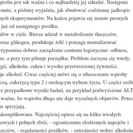
oba jest tak ważna i co najbardziej jej szkodzi. Następnie
nnie, a później wyjaśnia, jak zbudować codzienny jadłospis
wnych eksperymentów. Na końcu pojawia się zestaw prostych
 już od następnego posiłku.
ądów w ciele. Bierze udział w metabolizmie tłuszczów,
raz glikogen, produkuje żółć i pomaga neutralizować
przypomina dobrze zarządzane centrum logistyczne: odbiera,
ebne, a przy tym pilnuje porządku. Problem zaczyna się wtedy,
rgii, alkoholu, cukru i wysoko przetworzonej żywności.
je alkohol. Coraz częściej mówi się o stłuszczeniu wątroby
ią, cukrzycą typu 2 i siedzącym trybem życia. U części osób
ecz przypadkowe wyniki badań, na przykład podwyższone ALT
ważne, bo wątroba długo nie daje wyraźnych objawów. Potra
e sprzyjają.
skomplikowana. Najczęściej opiera się na kilku trwałych
kowych i pełnych zbóż, - ograniczeniu słodzonych napojów i
zczów, - regularności posiłków, - ostrożności wobec alkoholu