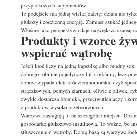
przypadkowych suplementów.
To podejście ma jedną wielką zaletę: działa nie tylk
glukozy i codzienną energię. Zamiast szukać jedneg
Właśnie taka perspektywa daje największą szansę n
Produkty i wzorce ży
wspierać wątrobę
Jeżeli ktoś liczy na jedną kapsułkę albo modny so
dobrego robi nie pojedynczy hit z reklamy, lecz po
dobrze wypada dieta śródziemnomorska, czyli sposó
strączkowych, pełnych ziarnach, oliwie z oliwek, ry
zwykle dostarcza błonnika, przeciwutleniaczy i kor
z produktów wysoko przetworzonych.
Warzywa zasługują tu na szczególne miejsce. Dostar
gospodarkę glukozowo-insulinową. To ważne, bo ins
stłuszczeniem wątroby. Dobrą bazą są warzywa ziel