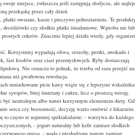
woje miejsce, zwłaszcza jeśli zastępują słodycze, ale najlep
zoną przekąskę przez cały dzień.
, płatki owsiane, kasze i pieczywo pełnoziarniste. Te produkt
, drożdżówki czy słodkie płatki śniadaniowe. Wątroba nie lub
 prostych cukrów. Znacznie lepiej działa wtedy, gdy organiz
lość. Korzystniej wypadają oliwa, orzechy, pestki, awokado i
k, fast foodów oraz ciast przemysłowych. Ryby dostarczają
pidową. Nie oznacza to jednak, że trzeba od razu przejść na
miana niż gwałtowna rewolucja.
ach umiarkowane picie kawy wiąże się z lepszymi wskaźnik
ne syropów, bitej śmietany i cukru, lecz o prostszą wersję.
że być neutralnym albo nawet korzystnym elementem diety. G
anie serca czy bezsenność, decyzję warto omówić z lekarzem.
ę to często te najmniej spektakularne: - warzywa do każdego
czyszczonych, - jogurt naturalny lub kefir zamiast słodkich
i czerwonego mięsa, - woda i niesłodzone napoje zamiast