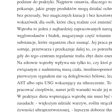
podstaw do praktyki. Najpierw omawia, dlaczego wątr
pokazuje, jakie grupy produktów mogą działać ochro
bez przesady, bez magicznych kuracji i bez koszto
wskazówek dla osób, które chcą realnie coś zmienić
Wątroba to jeden z najbardziej zapracowanych narz
węglowodanów i białek, magazynuje część witamin o
substancje, które organizm chce usunąć. Jej praca 
sortuje, przetwarza i przekazuje dalej to, co potrz
gdy do tego centrum regularnie trafia zbyt dużo ene
Na zdrowie wątroby wpływa nie tylko to, czy ktoś pi
związanym z nadmierną masą ciała, insulinoopornośc
pierwszym sygnałem nie są dolegliwości bólowe, l
AST albo opis USG wskazujący na stłuszczenie. To 
pracować cierpliwie, nawet jeśli warunki wcale jej ni
W praktyce dieta wspierająca wątrobę nie musi być 
zasadach: - większym udziale warzyw, roślin strącz
żywności ultraprzetworzonej, - lepszym doborze tłus