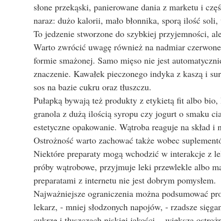
słone przekąski, panierowane dania z marketu i czę
naraz: dużo kalorii, mało błonnika, sporą ilość soli, 
To jedzenie stworzone do szybkiej przyjemności, al
Warto zwrócić uwagę również na nadmiar czerwoneg
formie smażonej. Samo mięso nie jest automatycznie
znaczenie. Kawałek pieczonego indyka z kaszą i suró
sos na bazie cukru oraz tłuszczu.
Pułapką bywają też produkty z etykietą fit albo bi
granola z dużą ilością syropu czy jogurt o smaku cia
estetyczne opakowanie. Wątroba reaguje na skład i n
Ostrożność warto zachować także wobec suplementó
Niektóre preparaty mogą wchodzić w interakcje z l
próby wątrobowe, przyjmuje leki przewlekle albo 
preparatami z internetu nie jest dobrym pomysłem.
Najważniejsze ograniczenia można podsumować prosto
lekarz, - mniej słodzonych napojów, - rzadsze sięgan
cukrze i tłuszczach niskiej jakości, - większa ost