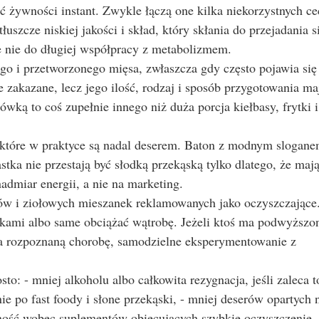
ść żywności instant. Zwykle łączą one kilka niekorzystnych c
tłuszcze niskiej jakości i skład, który skłania do przejadania s
e nie do długiej współpracy z metabolizmem.
o i przetworzonego mięsa, zwłaszcza gdy często pojawia się
 zakazane, lecz jego ilość, rodzaj i sposób przygotowania ma
wką to coś zupełnie innego niż duża porcja kiełbasy, frytki i
o, które w praktyce są nadal deserem. Baton z modnym slogane
stka nie przestają być słodką przekąską tylko dlatego, że maj
admiar energii, a nie na marketing.
w i ziołowych mieszanek reklamowanych jako oczyszczające
ekami albo same obciążać wątrobę. Jeżeli ktoś ma podwyższo
ma rozpoznaną chorobę, samodzielne eksperymentowanie z
: - mniej alkoholu albo całkowita rezygnacja, jeśli zaleca t
ie po fast foody i słone przekąski, - mniej deserów opartych 
rożność wobec suplementów obiecujących szybkie oczyszczenie.