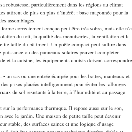
t sa robustesse, particulièrement dans les régions au climat
tes attirent de plus en plus d’intérêt : base maçonnée pour la
e des assemblages.
i ferme correctement conçue peut être très sobre, mais elle n’e
ation du toit, la qualité des menuiseries, la ventilation et la
etite taille du bâtiment. Un poêle compact peut suffire dans
le puissance ou des panneaux solaires peuvent compléter
aude et la cuisine, les équipements choisis doivent correspondre
 : • un sas ou une entrée équipée pour les bottes, manteaux et
 des prises placées intelligemment pour éviter les rallonges
riaux de sol résistants à la terre, à l’humidité et au passage
 sur la performance thermique. Il repose aussi sur le son,
tion avec le jardin. Une maison de petite taille peut devenir
leur stable, des surfaces saines et une logique d’usage
; il doit être soutenu par une technique discrète, fiable et