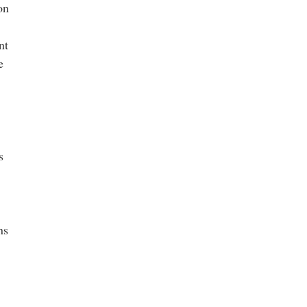
on
nt
e
s
ns