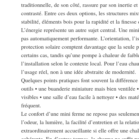
traditionnelle, de son côté, rassure par son inertie e
contrasté. Entre ces deux options, les structures mix
stabilité, éléments bois pour la rapidité et la finess
L’énergie représente un autre sujet central. Une min
pas automatiquement performante. L’orientation, l’isol
protection solaire comptent davantage que la seule p
certains cas, tandis qu’une pompe à chaleur de faib
l’installation selon le contexte local. Pour l’eau ch
l’usage réel, non à une idée abstraite de modernité.
Quelques points pratiques font souvent la différence
outils • une buanderie miniature mais bien ventilée •
visibles • une salle d’eau facile à nettoyer • des maté
fréquent.
Le confort d’une mini ferme ne repose pas seulement
l’odeur, la lumière, la facilité d’entretien et la rela
extraordinairement accueillante si elle offre une cha
cohérente. En d’autres termes, le charme ne suffit pas