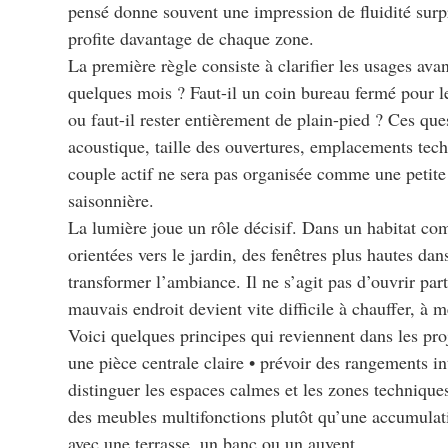
pensé donne souvent une impression de fluidité surp
profite davantage de chaque zone.
La première règle consiste à clarifier les usages ava
quelques mois ? Faut-il un coin bureau fermé pour le
ou faut-il rester entièrement de plain-pied ? Ces que
acoustique, taille des ouvertures, emplacements te
couple actif ne sera pas organisée comme une petit
saisonnière.
La lumière joue un rôle décisif. Dans un habitat com
orientées vers le jardin, des fenêtres plus hautes dan
transformer l’ambiance. Il ne s’agit pas d’ouvrir par
mauvais endroit devient vite difficile à chauffer, à m
Voici quelques principes qui reviennent dans les proj
une pièce centrale claire • prévoir des rangements int
distinguer les espaces calmes et les zones technique
des meubles multifonctions plutôt qu’une accumulatio
avec une terrasse, un banc ou un auvent.