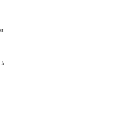
st
 à