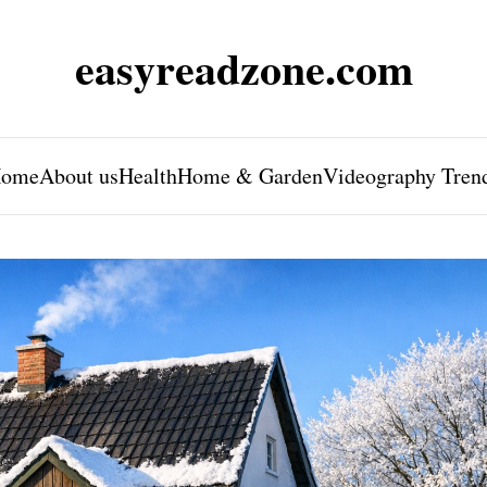
easyreadzone.com
ome
About us
Health
Home & Garden
Videography Tren