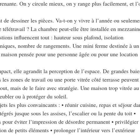
renante. On y circule mieux, on y range plus facilement, et l’
nt de dessiner les pièces. Va-t-on y vivre à l’année ou seuleme
 télétravail ? La chambre peut-elle être installée en mezzanin
stions influencent tout : hauteur sous plafond, isolation
chniques, nombre de rangements. Une mini ferme destinée à un
e maison pensée pour une personne âgée ou pour une location
pact, elle agrandit la perception de l’espace. De grandes baie
s les zones de travail ou une porte vitrée côté terrasse peuvent
tout, mais de le faire avec stratégie. Une maison trop vitrée au
eubler ou à protéger du soleil.
ets les plus convaincants : • réunir cuisine, repas et séjour da
égrés jusque sous les assises, l’escalier ou la pente du toit •
s pour éviter l’impression de désordre permanent • privilégier
n de petits éléments • prolonger l’intérieur vers l’extérieur