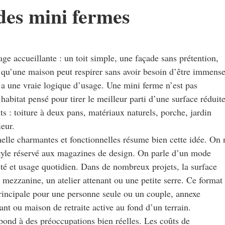
des mini fermes
 accueillante : un toit simple, une façade sans prétention,
e qu’une maison peut respirer sans avoir besoin d’être immense
y a une vraie logique d’usage. Une mini ferme n’est pas
bitat pensé pour tirer le meilleur parti d’une surface réduit
s : toiture à deux pans, matériaux naturels, porche, jardin
ieur.
elle charmantes et fonctionnelles résume bien cette idée. On 
style réservé aux magazines de design. On parle d’un mode
iété et usage quotidien. Dans de nombreux projets, la surface
e mezzanine, un atelier attenant ou une petite serre. Ce format
principale pour une personne seule ou un couple, annexe
nt ou maison de retraite active au fond d’un terrain.
épond à des préoccupations bien réelles. Les coûts de